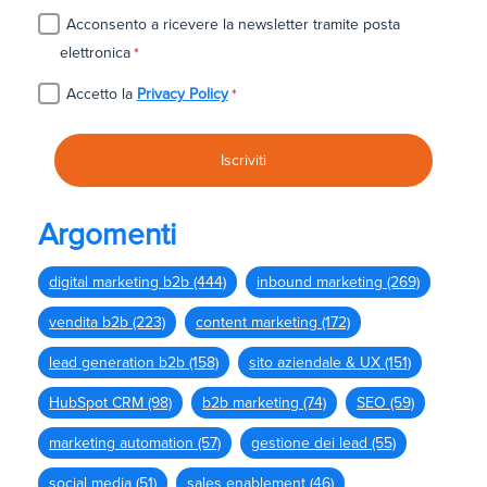
Acconsento a ricevere la newsletter tramite posta
elettronica
*
Accetto la
Privacy Policy
*
Argomenti
digital marketing b2b
(444)
inbound marketing
(269)
vendita b2b
(223)
content marketing
(172)
lead generation b2b
(158)
sito aziendale & UX
(151)
HubSpot CRM
(98)
b2b marketing
(74)
SEO
(59)
marketing automation
(57)
gestione dei lead
(55)
social media
(51)
sales enablement
(46)