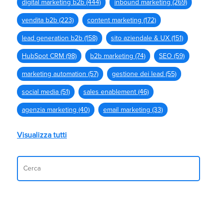
digital marketing b2b
(444)
inbound marketing
(269)
vendita b2b
(223)
content marketing
(172)
lead generation b2b
(158)
sito aziendale & UX
(151)
HubSpot CRM
(98)
b2b marketing
(74)
SEO
(59)
marketing automation
(57)
gestione dei lead
(55)
social media
(51)
sales enablement
(46)
agenzia marketing
(40)
email marketing
(33)
Visualizza tutti