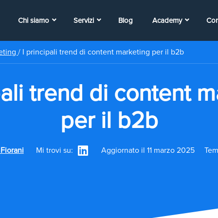
Chi siamo
Servizi
Blog
Academy
Con
eting
/
I principali trend di content marketing per il b2b
pali trend di content 
per il b2b
Fiorani
Mi trovi su:
Aggiornato il 11 marzo 2025
Temp