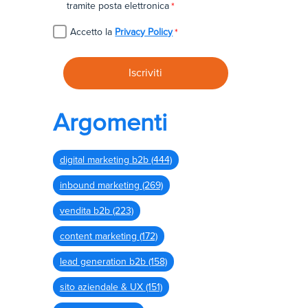
tramite posta elettronica
*
Accetto la
Privacy Policy
*
Argomenti
digital marketing b2b
(444)
inbound marketing
(269)
vendita b2b
(223)
content marketing
(172)
lead generation b2b
(158)
sito aziendale & UX
(151)