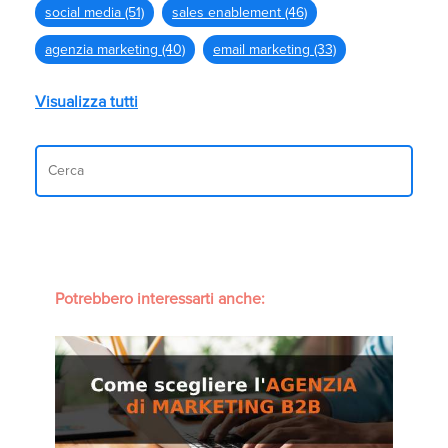
social media
(51)
sales enablement
(46)
agenzia marketing
(40)
email marketing
(33)
Visualizza tutti
Potrebbero interessarti anche: