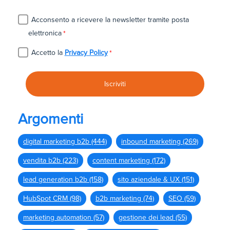
Acconsento a ricevere la newsletter tramite posta
elettronica
*
Accetto la
Privacy Policy
*
Argomenti
digital marketing b2b
(444)
inbound marketing
(269)
vendita b2b
(223)
content marketing
(172)
lead generation b2b
(158)
sito aziendale & UX
(151)
HubSpot CRM
(98)
b2b marketing
(74)
SEO
(59)
marketing automation
(57)
gestione dei lead
(55)