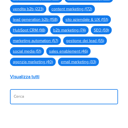
vendita b2b
(223)
content marketing
(172)
lead generation b2b
(158)
sito aziendale & UX
(151)
HubSpot CRM
(98)
b2b marketing
(74)
SEO
(59)
marketing automation
(57)
gestione dei lead
(55)
social media
(51)
sales enablement
(46)
agenzia marketing
(40)
email marketing
(33)
Visualizza tutti