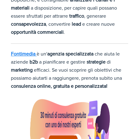
Dopodiché, è consigliabile
analizzare i canali e i
materiali
a disposizione, per capire quali possano
essere sfruttati per attrarre
traffico
, generare
consapevolezza
, convertire
lead
e creare nuove
opportunità commerciali
.
Fontimedia
è un'
agenzia specializzata
che aiuta le
aziende
b2b
a pianificare e gestire
strategie
di
marketing
efficaci. Se vuoi scoprire gli obiettivi che
possiamo aiutarti a raggiungere, prenota subito una
consulenza online, gratuita e personalizzata!