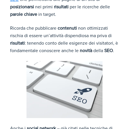
posizionarsi
nei primi
risultati
per le ricerche delle
parole chiave
in target.
Ricorda che pubblicare
contenuti
non ottimizzati
rischia di essere un’attività dispendiosa ma priva di
risultati
: tenendo conto delle esigenze dei visitatori, è
fondamentale conoscere anche le
novità
della
SEO
.
Anche i
social network
– già citati nelle tecniche di