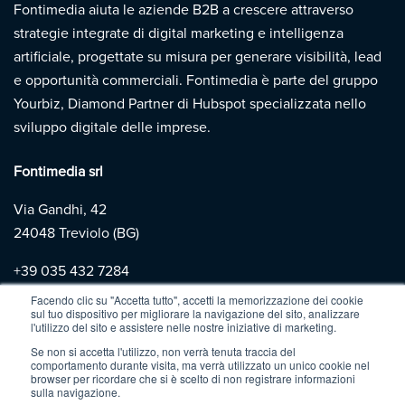
Fontimedia aiuta le aziende B2B a crescere attraverso
strategie integrate di digital marketing e intelligenza
artificiale, progettate su misura per generare visibilità, lead
e opportunità commerciali. Fontimedia è parte del gruppo
Yourbiz, Diamond Partner di Hubspot specializzata nello
sviluppo digitale delle imprese.
Fontimedia srl
Via Gandhi, 42
24048 Treviolo (BG)
+39
035 432 7284
Facendo clic su "Accetta tutto", accetti la memorizzazione dei cookie
sul tuo dispositivo per migliorare la navigazione del sito, analizzare
Copyright 2026 | Fontimedia |
P.IVA: 03997730167 |
Privacy
l'utilizzo del sito e assistere nelle nostre iniziative di marketing.
Policy
|
Cookie Policy
Se non si accetta l'utilizzo, non verrà tenuta traccia del
comportamento durante visita, ma verrà utilizzato un unico cookie nel
browser per ricordare che si è scelto di non registrare informazioni
sulla navigazione.