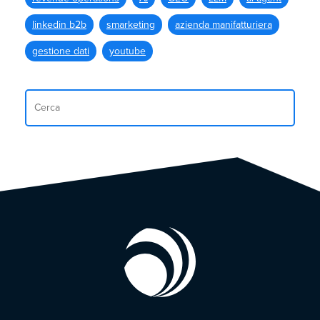
linkedin b2b
smarketing
azienda manifatturiera
gestione dati
youtube