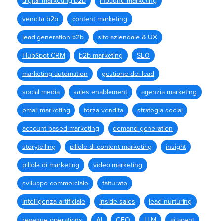
digital marketing b2b
inbound marketing
vendita b2b
content marketing
lead generation b2b
sito aziendale & UX
HubSpot CRM
b2b marketing
SEO
marketing automation
gestione dei lead
social media
sales enablement
agenzia marketing
email marketing
forza vendita
strategia social
account based marketing
demand generation
storytelling
pillole di content marketing
insight
pillole di marketing
video marketing
sviluppo commerciale
fatturato
intelligenza artificiale
inside sales
lead nurturing
revenue operations
AI
GEO
LLM
ai agent