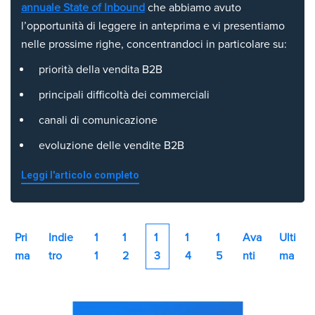
annuale State of Inbound
che abbiamo avuto
l’opportunità di leggere in anteprima e vi presentiamo
nelle prossime righe, concentrandoci in particolare su:
priorità della vendita B2B
principali difficoltà dei commerciali
canali di comunicazione
evoluzione delle vendite B2B
Leggi l'articolo completo
Pri
Indie
1
1
1
1
1
Ava
Ulti
ma
tro
1
2
3
4
5
nti
ma