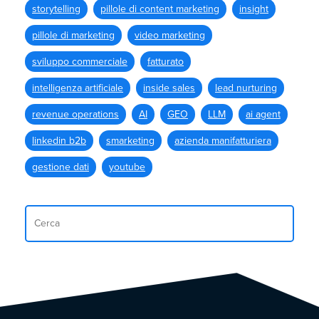
storytelling
pillole di content marketing
insight
pillole di marketing
video marketing
sviluppo commerciale
fatturato
intelligenza artificiale
inside sales
lead nurturing
revenue operations
AI
GEO
LLM
ai agent
linkedin b2b
smarketing
azienda manifatturiera
gestione dati
youtube