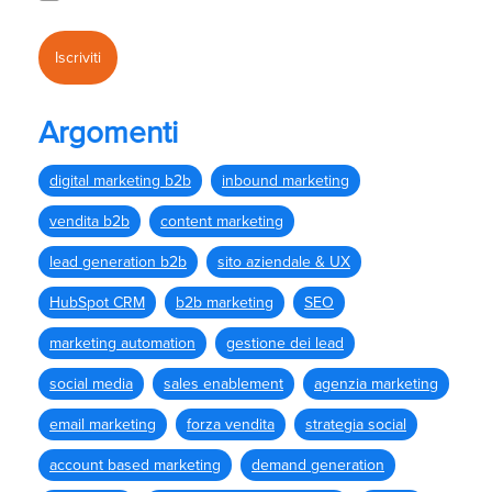
Argomenti
digital marketing b2b
inbound marketing
vendita b2b
content marketing
lead generation b2b
sito aziendale & UX
HubSpot CRM
b2b marketing
SEO
marketing automation
gestione dei lead
social media
sales enablement
agenzia marketing
email marketing
forza vendita
strategia social
account based marketing
demand generation