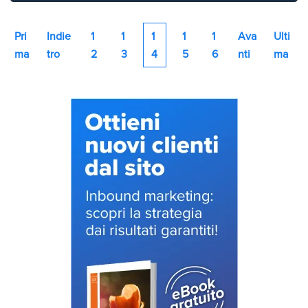
Pri
Indie
1
1
1
1
1
Ava
Ulti
ma
tro
2
3
4
5
6
nti
ma