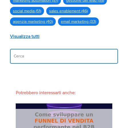
marketing automation
(57)
gestione dei lead
(55)
social media
(51)
sales enablement
(46)
agenzia marketing
(40)
email marketing
(33)
Visualizza tutti
Potrebbero interessarti anche: