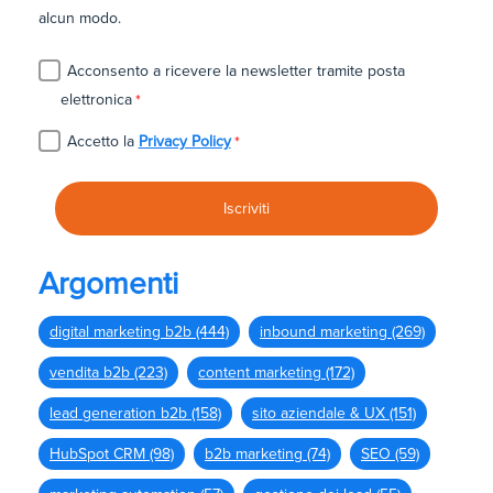
alcun modo.
Acconsento a ricevere la newsletter tramite posta
elettronica
*
Accetto la
Privacy Policy
*
Argomenti
digital marketing b2b
(444)
inbound marketing
(269)
vendita b2b
(223)
content marketing
(172)
lead generation b2b
(158)
sito aziendale & UX
(151)
HubSpot CRM
(98)
b2b marketing
(74)
SEO
(59)