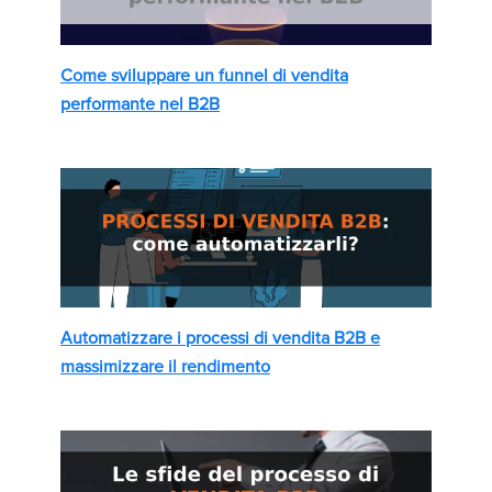
Come sviluppare un funnel di vendita
performante nel B2B
Automatizzare i processi di vendita B2B e
massimizzare il rendimento