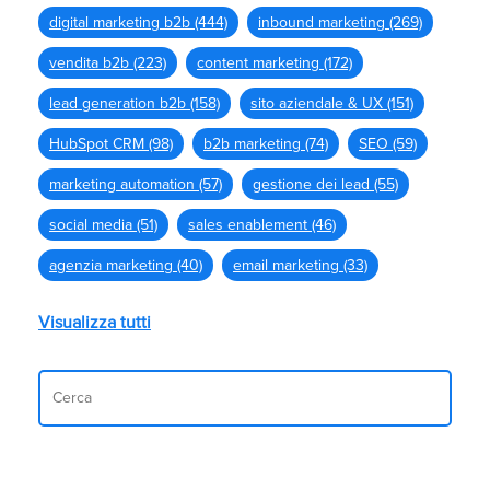
digital marketing b2b
(444)
inbound marketing
(269)
vendita b2b
(223)
content marketing
(172)
lead generation b2b
(158)
sito aziendale & UX
(151)
HubSpot CRM
(98)
b2b marketing
(74)
SEO
(59)
marketing automation
(57)
gestione dei lead
(55)
social media
(51)
sales enablement
(46)
agenzia marketing
(40)
email marketing
(33)
Visualizza tutti