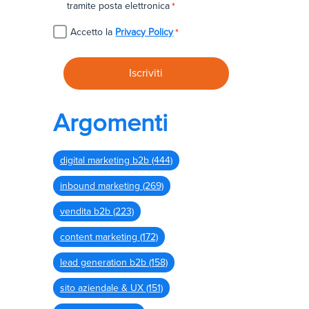
tramite posta elettronica
*
Accetto la
Privacy Policy
*
Argomenti
digital marketing b2b
(444)
inbound marketing
(269)
vendita b2b
(223)
content marketing
(172)
lead generation b2b
(158)
sito aziendale & UX
(151)