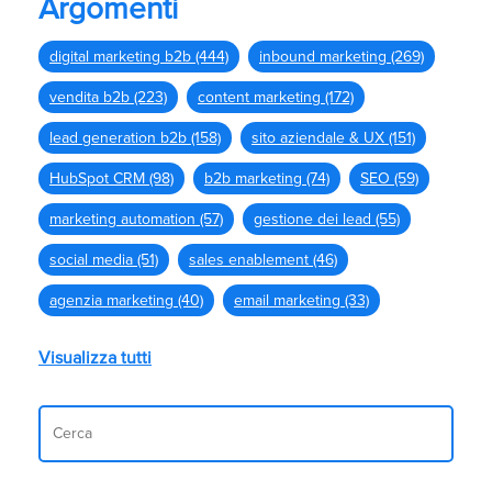
Argomenti
digital marketing b2b
(444)
inbound marketing
(269)
vendita b2b
(223)
content marketing
(172)
lead generation b2b
(158)
sito aziendale & UX
(151)
HubSpot CRM
(98)
b2b marketing
(74)
SEO
(59)
marketing automation
(57)
gestione dei lead
(55)
social media
(51)
sales enablement
(46)
agenzia marketing
(40)
email marketing
(33)
Visualizza tutti