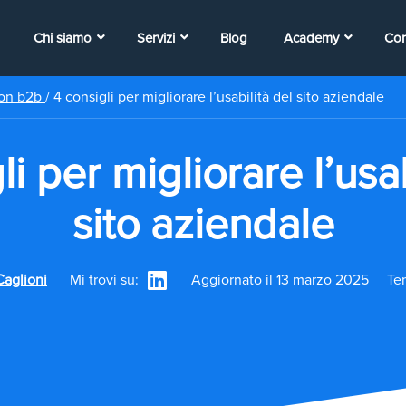
Chi siamo
Servizi
Blog
Academy
Con
ion b2b
/
4 consigli per migliorare l’usabilità del sito aziendale
li per migliorare l’usab
sito aziendale
Caglioni
Mi trovi su:
Aggiornato il 13 marzo 2025
Tem