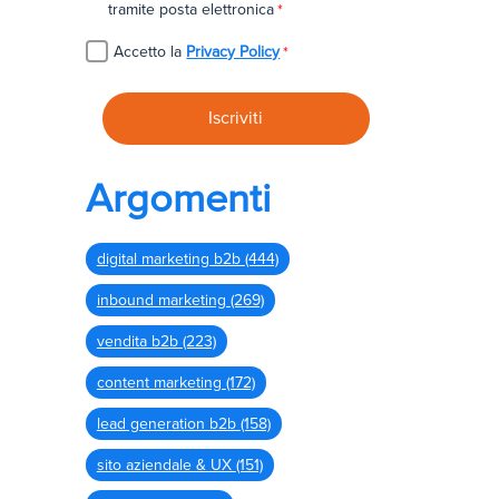
tramite posta elettronica
*
Accetto la
Privacy Policy
*
Argomenti
digital marketing b2b
(444)
inbound marketing
(269)
vendita b2b
(223)
content marketing
(172)
lead generation b2b
(158)
sito aziendale & UX
(151)