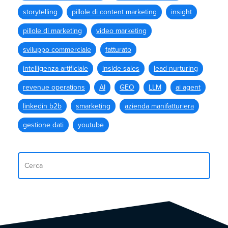
storytelling
pillole di content marketing
insight
pillole di marketing
video marketing
sviluppo commerciale
fatturato
intelligenza artificiale
inside sales
lead nurturing
revenue operations
AI
GEO
LLM
ai agent
linkedin b2b
smarketing
azienda manifatturiera
gestione dati
youtube