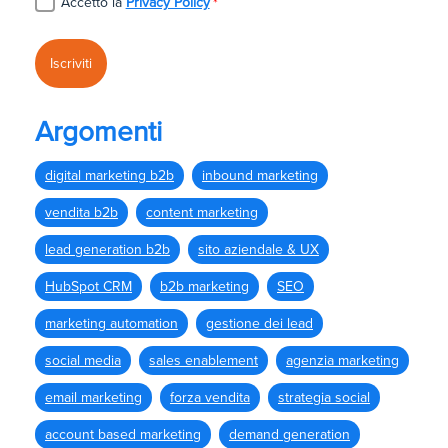
Accetto la
Privacy Policy
*
Argomenti
digital marketing b2b
inbound marketing
vendita b2b
content marketing
lead generation b2b
sito aziendale & UX
HubSpot CRM
b2b marketing
SEO
marketing automation
gestione dei lead
social media
sales enablement
agenzia marketing
email marketing
forza vendita
strategia social
account based marketing
demand generation