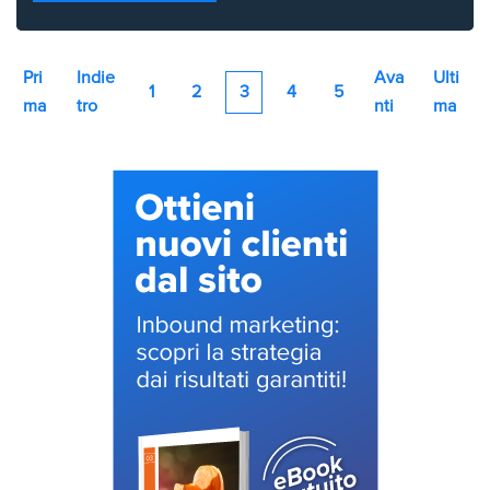
Pri
Indie
Ava
Ulti
1
2
3
4
5
ma
tro
nti
ma