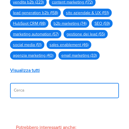
vendita b2b
(223)
content marketing
(172)
lead generation b2b
(158)
sito aziendale & UX
(151)
HubSpot CRM
(98)
b2b marketing
(74)
SEO
(59)
marketing automation
(57)
gestione dei lead
(55)
social media
(51)
sales enablement
(46)
agenzia marketing
(40)
email marketing
(33)
Visualizza tutti
Potrebbero interessarti anche: