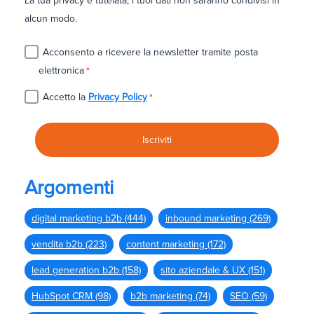
La tua privacy è tutelata, i tuoi dati non saranno condivisi in
alcun modo.
Acconsento a ricevere la newsletter tramite posta
elettronica
*
Accetto la
Privacy Policy
*
Argomenti
digital marketing b2b
(444)
inbound marketing
(269)
vendita b2b
(223)
content marketing
(172)
lead generation b2b
(158)
sito aziendale & UX
(151)
HubSpot CRM
(98)
b2b marketing
(74)
SEO
(59)