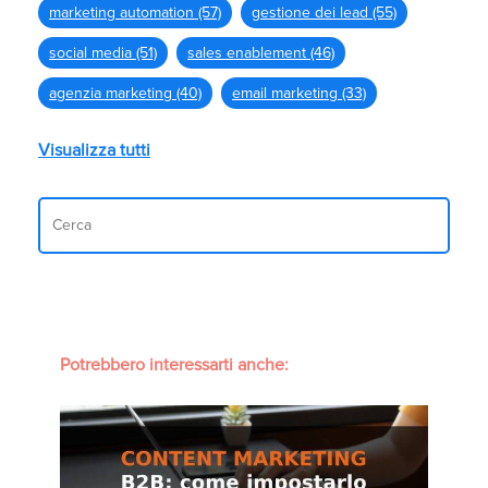
marketing automation
(57)
gestione dei lead
(55)
social media
(51)
sales enablement
(46)
agenzia marketing
(40)
email marketing
(33)
Visualizza tutti
Potrebbero interessarti anche: