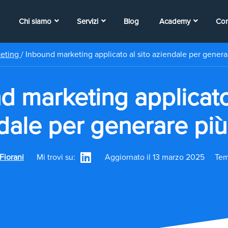
Chi siamo
Servizi
Blog
Academy
Con
keting
/
Inbound marketing applicato al sito aziendale per generar
d marketing applicato 
dale per generare più 
Fiorani
Mi trovi su:
Aggiornato il 13 marzo 2025
Tem