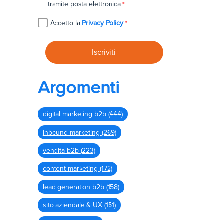
tramite posta elettronica
*
Accetto la
Privacy Policy
*
Argomenti
digital marketing b2b
(444)
inbound marketing
(269)
vendita b2b
(223)
content marketing
(172)
lead generation b2b
(158)
sito aziendale & UX
(151)