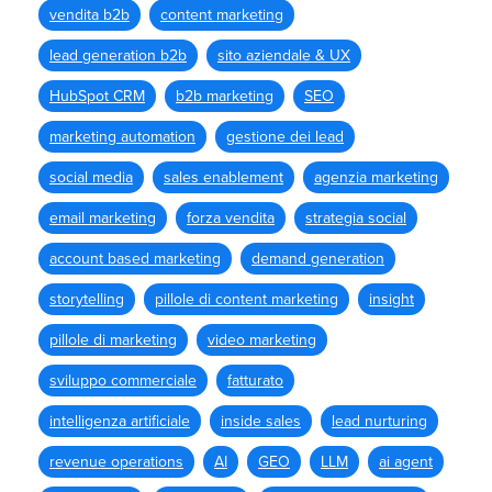
vendita b2b
content marketing
lead generation b2b
sito aziendale & UX
HubSpot CRM
b2b marketing
SEO
marketing automation
gestione dei lead
social media
sales enablement
agenzia marketing
email marketing
forza vendita
strategia social
account based marketing
demand generation
storytelling
pillole di content marketing
insight
pillole di marketing
video marketing
sviluppo commerciale
fatturato
intelligenza artificiale
inside sales
lead nurturing
revenue operations
AI
GEO
LLM
ai agent