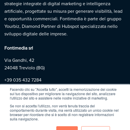
strategie integrate di digital marketing e intelligenza
artificiale, progettate su misura per generare visibilità, lead
e opportunità commerciali. Fontimedia è parte del gruppo
Yourbiz, Diamond Partner di Hubspot specializzata nello
sviluppo digitale delle imprese.
Fontimedia srl
Via Gandhi, 42
24048 Treviolo (BG)
+39
035 432 7284
Facendo clic su "Accetta tutto", accetti la memorizzazione dei cookie
sul tuo dispositivo per migliorare la navigazione del sito, analizzare
Copyright 2026 | Fontimedia |
P.IVA: 03997730167 |
Privacy
l'utilizzo del sito e assistere nelle nostre iniziative di marketing.
Policy
|
Cookie Policy
Se non si accetta l'utilizzo, non verrà tenuta traccia del
comportamento durante visita, ma verrà utilizzato un unico cookie nel
browser per ricordare che si è scelto di non registrare informazioni
sulla navigazione.