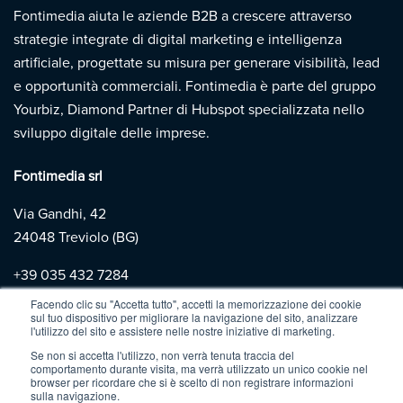
Fontimedia aiuta le aziende B2B a crescere attraverso
strategie integrate di digital marketing e intelligenza
artificiale, progettate su misura per generare visibilità, lead
e opportunità commerciali. Fontimedia è parte del gruppo
Yourbiz, Diamond Partner di Hubspot specializzata nello
sviluppo digitale delle imprese.
Fontimedia srl
Via Gandhi, 42
24048 Treviolo (BG)
+39
035 432 7284
Facendo clic su "Accetta tutto", accetti la memorizzazione dei cookie
sul tuo dispositivo per migliorare la navigazione del sito, analizzare
Copyright 2026 | Fontimedia |
P.IVA: 03997730167 |
Privacy
l'utilizzo del sito e assistere nelle nostre iniziative di marketing.
Policy
|
Cookie Policy
Se non si accetta l'utilizzo, non verrà tenuta traccia del
comportamento durante visita, ma verrà utilizzato un unico cookie nel
browser per ricordare che si è scelto di non registrare informazioni
sulla navigazione.