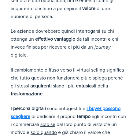
sembrare una buona idea, ora è emerso come gli
acquirenti fatichino a percepire il
valore
di una
riunione di persona.
Le aziende dovrebbero quindi interrogarsi su chi
ottenga un
effettivo vantaggio
da tali incontri e chi
invece finisca per ricevere di più da un
journey
digitale.
Il cambiamento diffuso verso il virtual selling significa
che tutto questo non funzionerà più e spiega perché
gli stessi
acquirenti
siano i più
entusiasti
della
trasformazione
.
I
percorsi digitali
sono autogestiti e
i buyer possono
scegliere
di dedicare il proprio
tempo
agli incontri con
i commerciali
solo se
dal loro punto di vista c’è un
motivo e
solo quando
è già chiaro il valore che