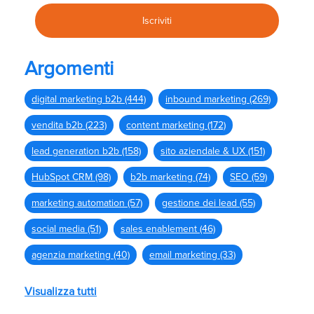
Argomenti
digital marketing b2b
(444)
inbound marketing
(269)
vendita b2b
(223)
content marketing
(172)
lead generation b2b
(158)
sito aziendale & UX
(151)
HubSpot CRM
(98)
b2b marketing
(74)
SEO
(59)
marketing automation
(57)
gestione dei lead
(55)
social media
(51)
sales enablement
(46)
agenzia marketing
(40)
email marketing
(33)
Visualizza tutti