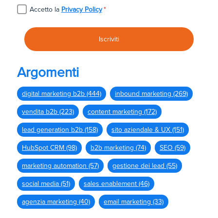
Accetto la
Privacy Policy
*
Argomenti
digital marketing b2b
(444)
inbound marketing
(269)
vendita b2b
(223)
content marketing
(172)
lead generation b2b
(158)
sito aziendale & UX
(151)
HubSpot CRM
(98)
b2b marketing
(74)
SEO
(59)
marketing automation
(57)
gestione dei lead
(55)
social media
(51)
sales enablement
(46)
agenzia marketing
(40)
email marketing
(33)