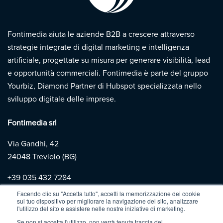
Fontimedia aiuta le aziende B2B a crescere attraverso
strategie integrate di digital marketing e intelligenza
artificiale, progettate su misura per generare visibilità, lead
e opportunità commerciali. Fontimedia è parte del gruppo
Yourbiz, Diamond Partner di Hubspot specializzata nello
sviluppo digitale delle imprese.
Fontimedia srl
Via Gandhi, 42
24048 Treviolo (BG)
+39
035 432 7284
Facendo clic su "Accetta tutto", accetti la memorizzazione dei cookie
sul tuo dispositivo per migliorare la navigazione del sito, analizzare
Copyright 2026 | Fontimedia |
P.IVA: 03997730167 |
Privacy
l'utilizzo del sito e assistere nelle nostre iniziative di marketing.
Policy
|
Cookie Policy
Se non si accetta l'utilizzo, non verrà tenuta traccia del