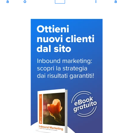
a
o
i
a