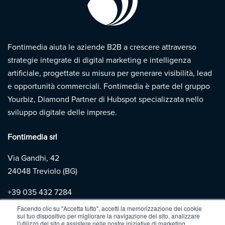
Fontimedia aiuta le aziende B2B a crescere attraverso
strategie integrate di digital marketing e intelligenza
artificiale, progettate su misura per generare visibilità, lead
e opportunità commerciali. Fontimedia è parte del gruppo
Yourbiz, Diamond Partner di Hubspot specializzata nello
sviluppo digitale delle imprese.
Fontimedia srl
Via Gandhi, 42
24048 Treviolo (BG)
+39
035 432 7284
Facendo clic su "Accetta tutto", accetti la memorizzazione dei cookie
sul tuo dispositivo per migliorare la navigazione del sito, analizzare
Copyright 2026 | Fontimedia |
P.IVA: 03997730167 |
Privacy
l'utilizzo del sito e assistere nelle nostre iniziative di marketing.