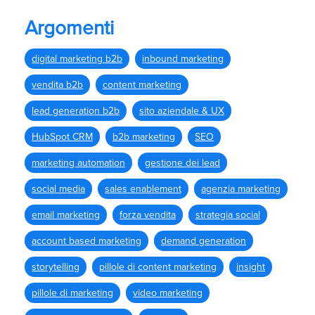
Argomenti
digital marketing b2b
inbound marketing
vendita b2b
content marketing
lead generation b2b
sito aziendale & UX
HubSpot CRM
b2b marketing
SEO
marketing automation
gestione dei lead
social media
sales enablement
agenzia marketing
email marketing
forza vendita
strategia social
account based marketing
demand generation
storytelling
pillole di content marketing
insight
pillole di marketing
video marketing