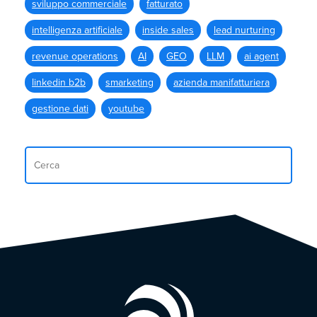
sviluppo commerciale
fatturato
intelligenza artificiale
inside sales
lead nurturing
revenue operations
AI
GEO
LLM
ai agent
linkedin b2b
smarketing
azienda manifatturiera
gestione dati
youtube