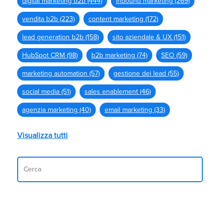
digital marketing b2b
(444)
inbound marketing
(269)
vendita b2b
(223)
content marketing
(172)
lead generation b2b
(158)
sito aziendale & UX
(151)
HubSpot CRM
(98)
b2b marketing
(74)
SEO
(59)
marketing automation
(57)
gestione dei lead
(55)
social media
(51)
sales enablement
(46)
agenzia marketing
(40)
email marketing
(33)
Visualizza tutti