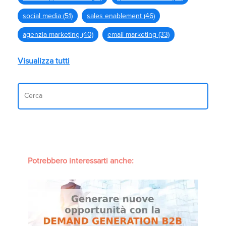
social media
(51)
sales enablement
(46)
agenzia marketing
(40)
email marketing
(33)
Visualizza tutti
Potrebbero interessarti anche: